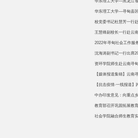
华东理工大学—黑龙江
华东理工大学—寻甸县区
校党委书记杜慧芳一行赴
王慧锋副校长一行赴云
2022年寻甸社会工作
沈海涛副书记一行出席20
资环学院师生赴云南寻
【媒体报道集锦】云南
【抗击疫情·一线报道】跨
中办印发意见：向重点
教育部召开巩固拓展教育
社会学院融合师生教育